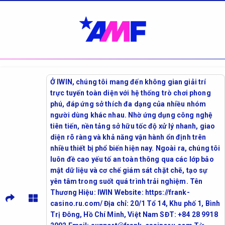
Ở IWIN, chúng tôi mang đến không gian giải trí
trực tuyến toàn diện với hệ thống trò chơi phong
phú, đáp ứng sở thích đa dạng của nhiều nhóm
người dùng khác nhau. Nhờ ứng dụng công nghệ
tiên tiến, nền tảng sở hữu tốc độ xử lý nhanh, giao
diện rõ ràng và khả năng vận hành ổn định trên
nhiều thiết bị phổ biến hiện nay. Ngoài ra, chúng tôi
luôn đề cao yếu tố an toàn thông qua các lớp bảo
mật dữ liệu và cơ chế giám sát chặt chẽ, tạo sự
yên tâm trong suốt quá trình trải nghiệm. Tên
Thương Hiệu: IWIN Website: https://frank-
casino.ru.com/ Địa chỉ: 20/1 Tổ 14, Khu phố 1, Bình
Trị Đông, Hồ Chí Minh, Việt Nam SĐT: +84 28 9918