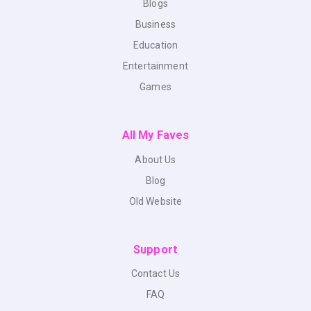
Blogs
Business
Education
Entertainment
Games
All My Faves
About Us
Blog
Old Website
Support
Contact Us
FAQ