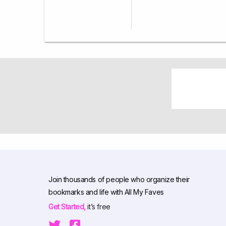
Join thousands of people who organize their
bookmarks and life with All My Faves
Get Started,
it’s free