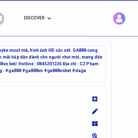
keyboard_arrow_down
DISCOVER
uyền mượt mà, hình ảnh HD sắc nét. GA888 cung
yến mãi hấp dẫn dành cho người chơi mới, mang đến
88vn.bet/ Hotline : 0845201236 Địa chỉ : C2 Phạm
tag : #ga888 #ga888vn #ga888vnbet #daga