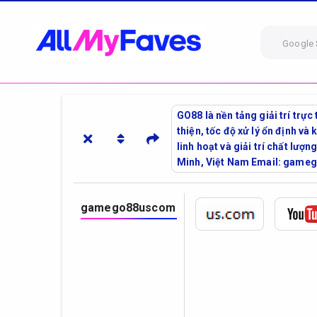
Google 
GO88 là nền tảng giải trí trực
thiện, tốc độ xử lý ổn định và
linh hoạt và giải trí chất lư
Minh, Việt Nam Email: gam
gamego88uscom