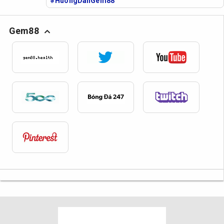
#HuongDanGem88
Gem88