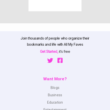
Join thousands of people who organize their
bookmarks and life with All My Faves
Get Started,
it’s free
Want More?
Blogs
Business
Education
Entertainment