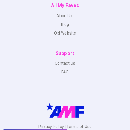
All My Faves
About Us
Blog
Old Website
Support
Contact Us
FAQ
Privacy Policy
|
Terms of Use