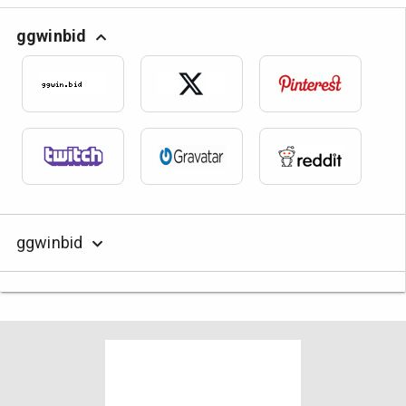
ggwinbid
ggwinbid