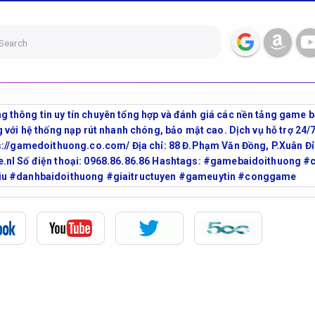
Search
thông tin uy tín chuyên tổng hợp và đánh giá các nền tảng game bà
 với hệ thống nạp rút nhanh chóng, bảo mật cao. Dịch vụ hỗ trợ 24/7
s://gamedoithuong.co.com/ Địa chỉ: 88 Đ.Phạm Văn Đồng, P.Xuân Đỉ
.nl Số điện thoại: 0968.86.86.86 Hashtags: #gamebaidoithuong 
iu #danhbaidoithuong #giaitructuyen #gameuytin #conggame