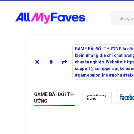
Google 
GAME BÀI ĐỔI THƯỞNG là cổng 
kiếm những địa chỉ chất lượng
chuyên nghiệp. Website: http
support@schipperspijkenisse
#gamebaionline #nohu #taix
GAME BÀI ĐỔI TH
ƯỞNG