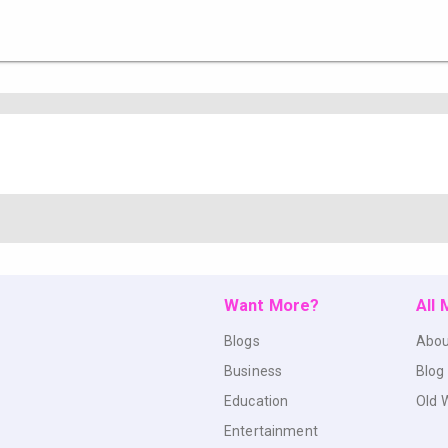
Want More?
All
Blogs
Abou
Business
Blog
Education
Old 
Entertainment