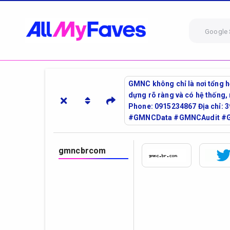
Google 
GMNC không chỉ là nơi tổng h
dựng rõ ràng và có hệ thống,
Phone: 0915234867 Địa chỉ: 
#GMNCData #GMNCAudit #G
gmncbrcom