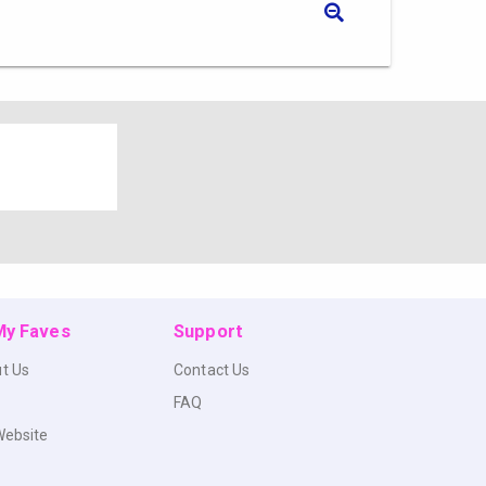
 My Faves
Support
t Us
Contact Us
FAQ
Website