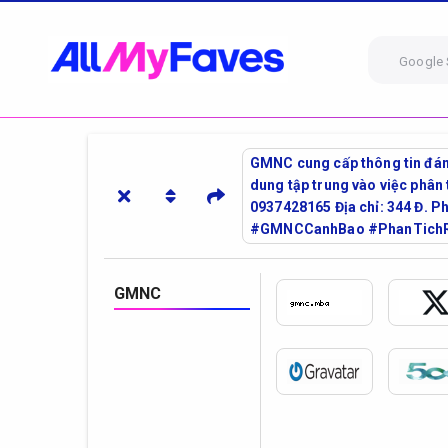
Google 
GMNC cung cấp thông tin đánh 
dung tập trung vào việc phân 
0937428165 Địa chỉ: 344 Đ.
#GMNCCanhBao #PhanTichRu
GMNC