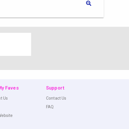
 My Faves
Support
t Us
Contact Us
FAQ
Website