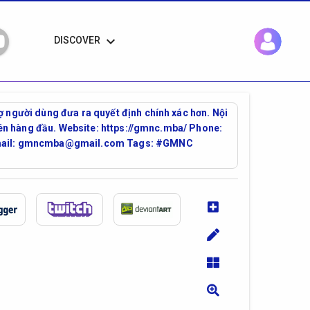
keyboard_arrow_down
DISCOVER
ợ người dùng đưa ra quyết định chính xác hơn. Nội
 lên hàng đầu. Website: https://gmnc.mba/ Phone:
m Email: gmncmba@gmail.com Tags: #GMNC