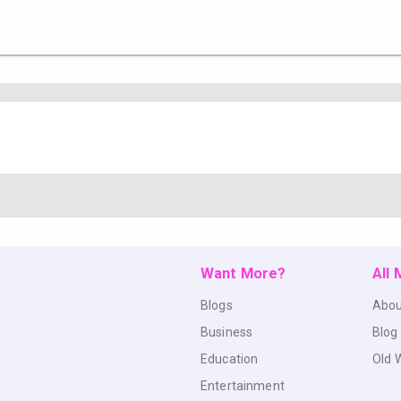
Want More?
All
Blogs
Abou
Business
Blog
Education
Old 
Entertainment