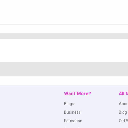
Want More?
All
Blogs
Abou
Business
Blog
Education
Old 