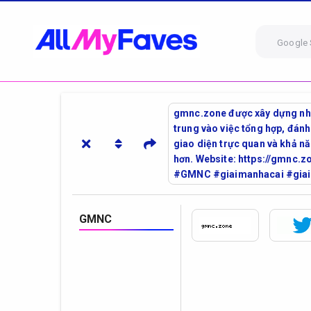
Google 
gmnc.zone được xây dựng như 
trung vào việc tổng hợp, đánh
giao diện trực quan và khả nă
hơn. Website: https://gmnc.
#GMNC #giaimanhacai #giai
GMNC