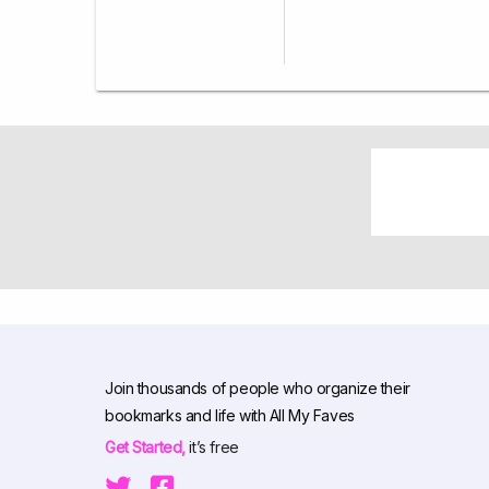
Join thousands of people who organize their
bookmarks and life with All My Faves
Get Started,
it’s free