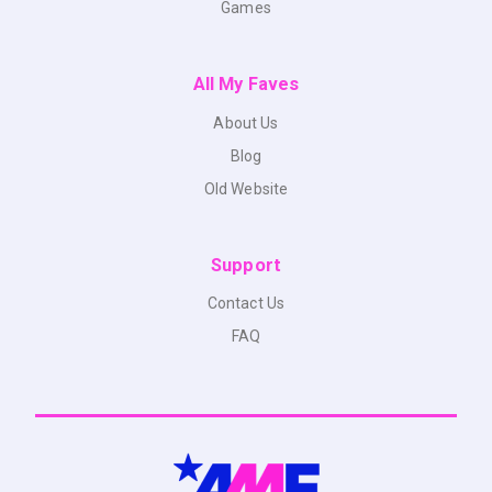
Games
All My Faves
About Us
Blog
Old Website
Support
Contact Us
FAQ