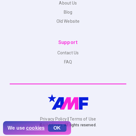
About Us
Blog
Old Website
Support
Contact Us
FAQ
Privacy Policy
|
Terms of Use
©
AllMyFaves
. All rights reserved.
We use
cookies
OK