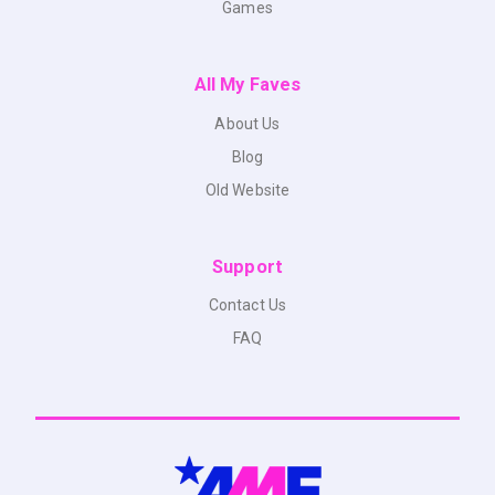
Games
All My Faves
About Us
Blog
Old Website
Support
Contact Us
FAQ