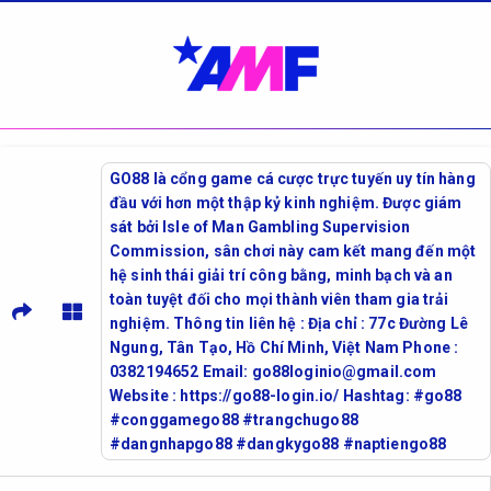
GO88 là cổng game cá cược trực tuyến uy tín hàng
đầu với hơn một thập kỷ kinh nghiệm. Được giám
sát bởi Isle of Man Gambling Supervision
Commission, sân chơi này cam kết mang đến một
hệ sinh thái giải trí công bằng, minh bạch và an
toàn tuyệt đối cho mọi thành viên tham gia trải
nghiệm. Thông tin liên hệ : Địa chỉ : 77c Đường Lê
Ngung, Tân Tạo, Hồ Chí Minh, Việt Nam Phone :
0382194652 Email: go88loginio@gmail.com
Website : https://go88-login.io/ Hashtag: #go88
#conggamego88 #trangchugo88
#dangnhapgo88 #dangkygo88 #naptiengo88