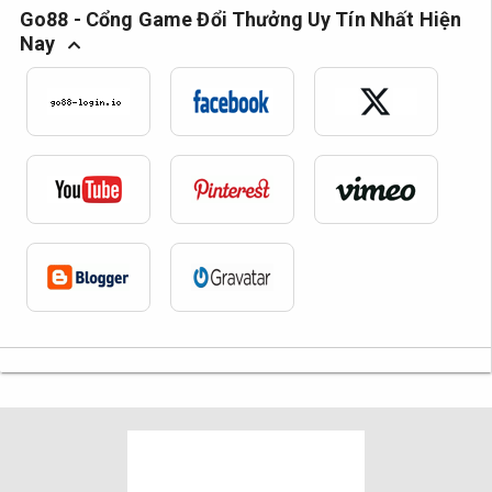
Go88 - Cổng Game Đổi Thưởng Uy Tín Nhất Hiện
Nay