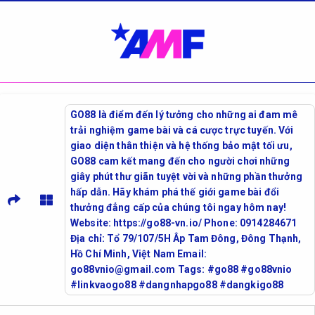
GO88 là điểm đến lý tưởng cho những ai đam mê
trải nghiệm game bài và cá cược trực tuyến. Với
giao diện thân thiện và hệ thống bảo mật tối ưu,
GO88 cam kết mang đến cho người chơi những
giây phút thư giãn tuyệt vời và những phần thưởng
hấp dẫn. Hãy khám phá thế giới game bài đổi
thưởng đẳng cấp của chúng tôi ngay hôm nay!
Website: https://go88-vn.io/ Phone: 0914284671
Địa chỉ: Tổ 79/107/5H Âp Tam Đông, Đông Thạnh,
Hồ Chí Minh, Việt Nam Email:
go88vnio@gmail.com Tags: #go88 #go88vnio
#linkvaogo88 #dangnhapgo88 #dangkigo88