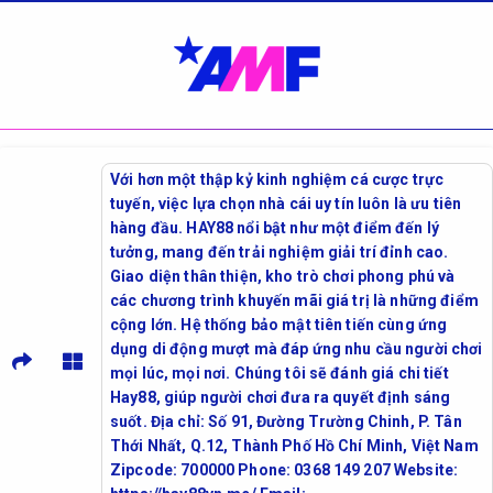
Với hơn một thập kỷ kinh nghiệm cá cược trực
tuyến, việc lựa chọn nhà cái uy tín luôn là ưu tiên
hàng đầu. HAY88 nổi bật như một điểm đến lý
tưởng, mang đến trải nghiệm giải trí đỉnh cao.
Giao diện thân thiện, kho trò chơi phong phú và
các chương trình khuyến mãi giá trị là những điểm
cộng lớn. Hệ thống bảo mật tiên tiến cùng ứng
dụng di động mượt mà đáp ứng nhu cầu người chơi
mọi lúc, mọi nơi. Chúng tôi sẽ đánh giá chi tiết
Hay88, giúp người chơi đưa ra quyết định sáng
suốt. Địa chỉ: Số 91, Đường Trường Chinh, P. Tân
Thới Nhất, Q.12, Thành Phố Hồ Chí Minh, Việt Nam
Zipcode: 700000 Phone: 0368 149 207 Website: