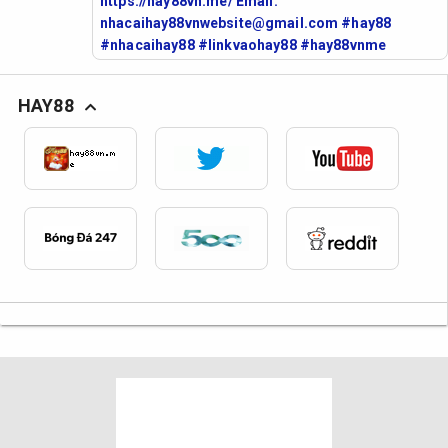
https://hay88vn.me/ Email:
nhacaihay88vnwebsite@gmail.com #hay88
#nhacaihay88 #linkvaohay88 #hay88vnme
HAY88