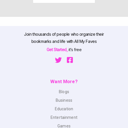
Join thousands of people who organize their
bookmarks and life with All My Faves
Get Started,
it’s free
Want More?
Blogs
Business
Education
Entertainment
Games