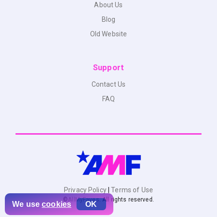
About Us
Blog
Old Website
Support
Contact Us
FAQ
Privacy Policy
|
Terms of Use
©
AllMyFaves
. All rights reserved.
We use
cookies
OK