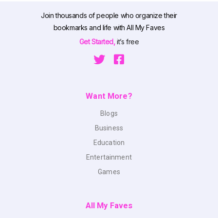
Join thousands of people who organize their
bookmarks and life with All My Faves
Get Started,
it’s free
Want More?
Blogs
Business
Education
Entertainment
Games
All My Faves