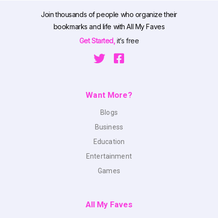
Join thousands of people who organize their
bookmarks and life with All My Faves
Get Started,
it’s free
Want More?
Blogs
Business
Education
Entertainment
Games
All My Faves