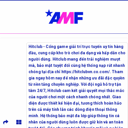
Hitclub - Cổng game giải trí trực tuyến uy tín hàng
đầu, cung cấp kho trò chơi đa dạng và hấp dẫn cho
người dùng. Hitclub mang đến trải nghiệm mượt
mà, bảo mật tuyệt đối cùng hệ thống nạp rút nhanh
chóng tại địa chỉ https://hitclubvn.co.com/. Tham
gia ngay hôm nay để nhận những ưu đãi đặc quyền
từ nền tảng chuyên nghiệp. Với đội ngũ hỗ trợ tận
tâm 24/7, Hitclub cam kết giải quyết mọi thắc mắc
của người chơi một cách nhanh chóng nhất. Giao
diện được thiết kế hiện đại, tương thích hoàn hảo
trên cả máy tính lẫn các dòng điện thoại thông
minh. Hệ thống bảo mật đa lớp giúp thông tin cá
nhân của người dùng luôn được giữ kín và an toàn