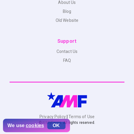
About Us
Blog
Old Website
Support
Contact Us
FAQ
Privacy Policy
|
Terms of Use
©
AllMyFaves
. All rights reserved.
We use
cookies
OK