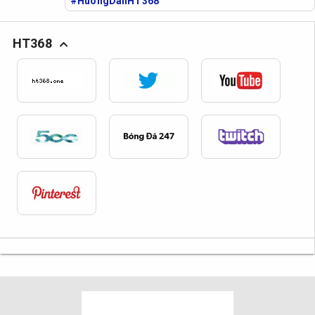
#HuongDanHT368
HT368