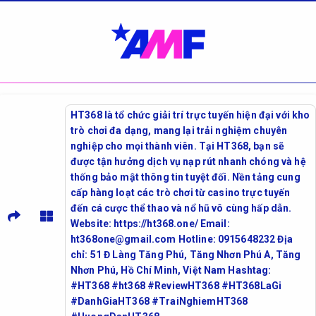
HT368 là tổ chức giải trí trực tuyến hiện đại với kho
trò chơi đa dạng, mang lại trải nghiệm chuyên
nghiệp cho mọi thành viên. Tại HT368, bạn sẽ
được tận hưởng dịch vụ nạp rút nhanh chóng và hệ
thống bảo mật thông tin tuyệt đối. Nền tảng cung
cấp hàng loạt các trò chơi từ casino trực tuyến
đến cá cược thể thao và nổ hũ vô cùng hấp dẫn.
Website: https://ht368.one/ Email:
ht368one@gmail.com Hotline: 0915648232 Địa
chỉ: 51 Đ Làng Tăng Phú, Tăng Nhơn Phú A, Tăng
Nhơn Phú, Hồ Chí Minh, Việt Nam Hashtag:
#HT368 #ht368 #ReviewHT368 #HT368LaGi
#DanhGiaHT368 #TraiNghiemHT368