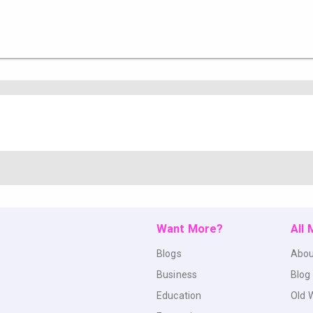
Want More?
All
Blogs
Abou
Business
Blog
Education
Old 