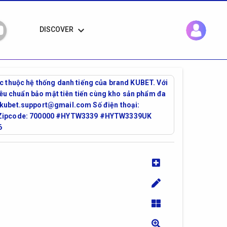
keyboard_arrow_down
DISCOVER
ực thuộc hệ thống danh tiếng của brand KUBET. Với
tiêu chuẩn bảo mật tiên tiến cùng kho sản phẩm đa
inkubet.support@gmail.com Số điện thoại:
Nam Zipcode: 700000 #HYTW3339 #HYTW3339UK
6