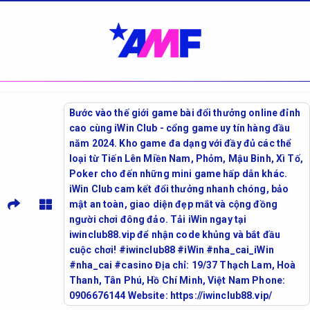
Bước vào thế giới game bài đổi thưởng online đỉnh
cao cùng iWin Club - cổng game uy tín hàng đầu
năm 2024. Kho game đa dạng với đầy đủ các thể
loại từ Tiến Lên Miền Nam, Phỏm, Mậu Binh, Xì Tố,
Poker cho đến những mini game hấp dẫn khác.
iWin Club cam kết đổi thưởng nhanh chóng, bảo
mật an toàn, giao diện đẹp mắt và cộng đồng
người chơi đông đảo. Tải iWin ngay tại
iwinclub88.vip để nhận code khủng và bắt đầu
cuộc chơi! #iwinclub88 #iWin #nha_cai_iWin
#nha_cai #casino Địa chỉ: 19/37 Thạch Lam, Hoà
Thanh, Tân Phú, Hồ Chí Minh, Việt Nam Phone:
0906676144 Website: https://iwinclub88.vip/