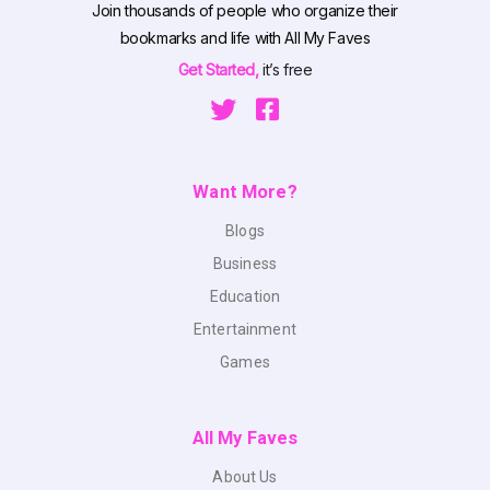
Join thousands of people who organize their
bookmarks and life with All My Faves
Get Started,
it’s free
Want More?
Blogs
Business
Education
Entertainment
Games
All My Faves
About Us