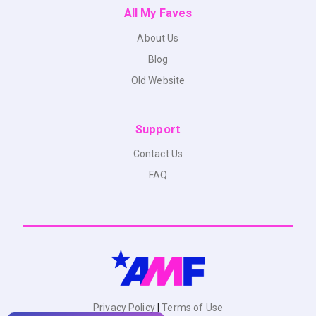
All My Faves
About Us
Blog
Old Website
Support
Contact Us
FAQ
Privacy Policy
|
Terms of Use