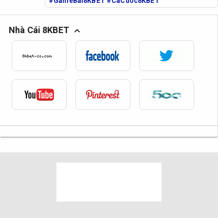
#GameBai8KBET #CaCuoc8KBET
Nhà Cái 8KBET