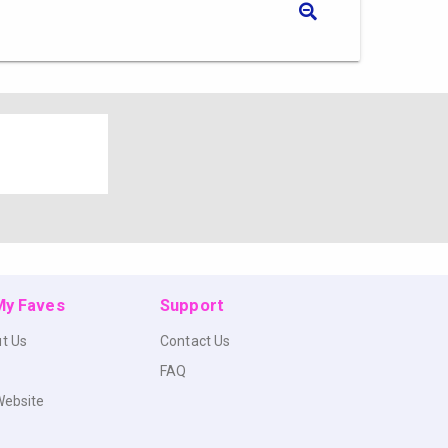
 My Faves
Support
t Us
Contact Us
FAQ
Website