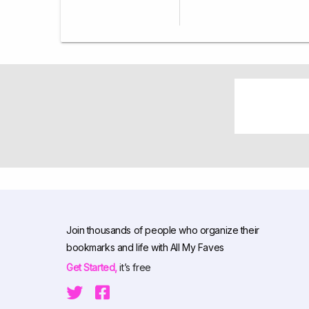
Join thousands of people who organize their
bookmarks and life with All My Faves
Get Started,
it’s free