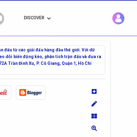
keyboard_arrow_down
DISCOVER
ận đấu từ các giải đấu hàng đầu thế giới. Với dữ
eo dõi biến động kèo, phân tích trận đấu và đưa ra
2A Trần Đình Xu, P. Cô Giang, Quận 1, Hồ Chí