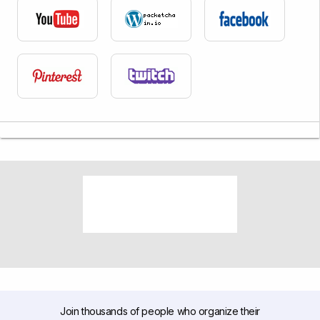
Join thousands of people who organize their