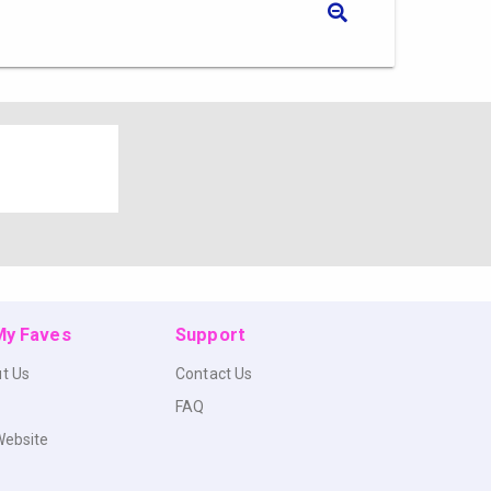
 My Faves
Support
t Us
Contact Us
FAQ
Website