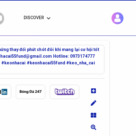
keyboard_arrow_down
DISCOVER
ững thay đổi phút chót đôi khi mang lại cơ hội tốt
keonhacai55fund@gmail.com Hotline: 0973174777
gs: #keonhacai #keonhacai55fund #keo_nha_cai