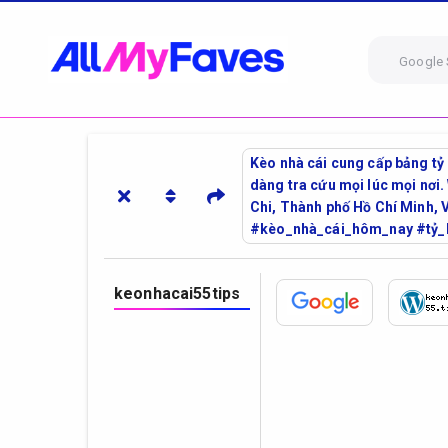
Google 
Kèo nhà cái cung cấp bảng tỷ 
dàng tra cứu mọi lúc mọi nơi
Chi, Thành phố Hồ Chí Minh,
#kèo_nhà_cái_hôm_nay #tỷ_
keonhacai55tips