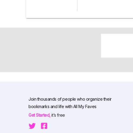
Join thousands of people who organize their
bookmarks and life with All My Faves
Get Started,
it’s free