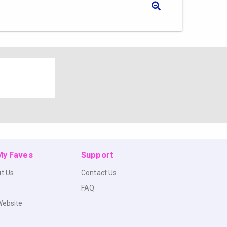
 My Faves
Support
t Us
Contact Us
FAQ
Website