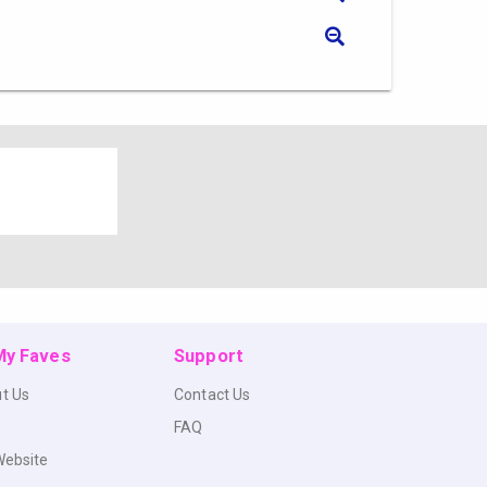
 My Faves
Support
t Us
Contact Us
FAQ
Website