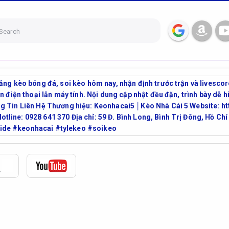
Search
bảng kèo bóng đá, soi kèo hôm nay, nhận định trước trận và livesco
ên điện thoại lẫn máy tính. Nội dung cập nhật đều đặn, trình bày dễ
g Tin Liên Hệ Thương hiệu: Keonhacai5 │Kèo Nhà Cái 5 Website: ht
line: 0928 641 370 Địa chỉ: 59 Đ. Bình Long, Bình Trị Đông, Hồ C
de #keonhacai #tylekeo #soikeo