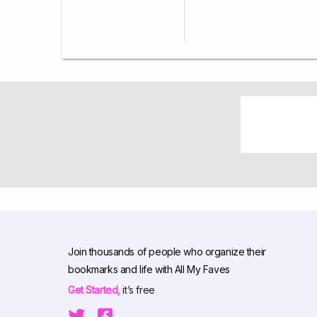
Join thousands of people who organize their
bookmarks and life with All My Faves
Get Started,
it’s free