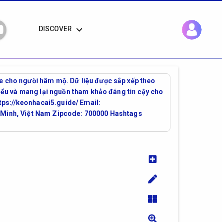
keyboard_arrow_down
DISCOVER
re cho người hâm mộ. Dữ liệu được sắp xếp theo
 hiểu và mang lại nguồn tham khảo đáng tin cậy cho
tps://keonhacai5.guide/ Email:
hí Minh, Việt Nam Zipcode: 700000 Hashtags