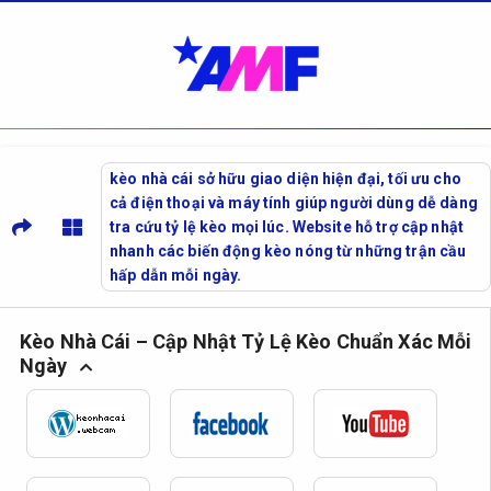
kèo nhà cái sở hữu giao diện hiện đại, tối ưu cho
cả điện thoại và máy tính giúp người dùng dễ dàng
tra cứu tỷ lệ kèo mọi lúc. Website hỗ trợ cập nhật
nhanh các biến động kèo nóng từ những trận cầu
hấp dẫn mỗi ngày.
Kèo Nhà Cái – Cập Nhật Tỷ Lệ Kèo Chuẩn Xác Mỗi
Ngày