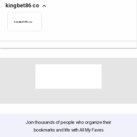
kingbet86 co
Join thousands of people who organize their
bookmarks and life with All My Faves