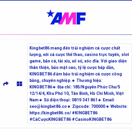
Kingbet86 mang đến trải nghiệm cá cược chất
lượng, với cá cược thể thao, casino trực tuyến, slot
game, bắn cá, tài xỉu, xổ số, xóc đĩa. Với giao diện
thân thiện, bảo mật cao, tỷ lệ cược hấp dẫn,
KINGBET86 đảm bảo trải nghiệm cá cược công
bằng, chuyên nghiệp.🔹 Thương hiệu:
KINGBET86🔹 Địa chỉ: 185/Nguyễn Phúc Chu/5
12/14/4, Khu Phố 10, Tân Bình, Hồ Chí Minh, Việt
Nam🔹 Số điện thoại: 0819 341 861🔹 Email:
seo@kingbet86.co🔹 Zipcode: 700000🔹 Website:
https://kingbet86.co/ #KINGBET86
#CáCượcKINGBET86 #CasinoKINGBET86