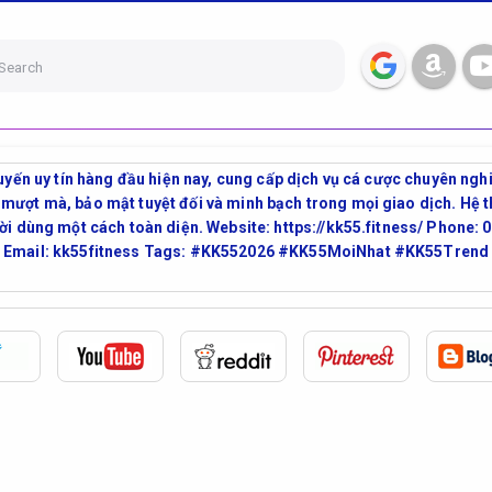
Search
 tuyến uy tín hàng đầu hiện nay, cung cấp dịch vụ cá cược chuyên n
 mượt mà, bảo mật tuyệt đối và minh bạch trong mọi giao dịch. Hệ 
ười dùng một cách toàn diện. Website: https://kk55.fitness/ Phone: 
am Email: kk55fitness Tags: #KK552026 #KK55MoiNhat #KK55Tre