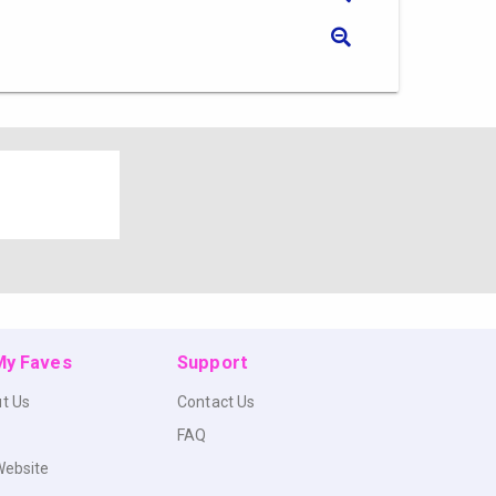
 My Faves
Support
t Us
Contact Us
FAQ
Website