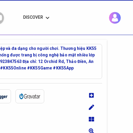
keyboard_arrow_down
DISCOVER
ghiệp và đa dạng cho người chơi. Thương hiệu KK55
thống được trang bị công nghệ bảo mật nhiều lớp
0923847563 Địa chỉ: 12 Orchid Rd, Thảo Điền, An
nd #KK55Online #KK55Game #KK55App