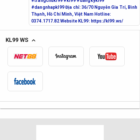
#trangchukl99 #kl99 #dangkykl99
#dangnhapkl99 Địa chỉ: 36/70 Nguyễn Gia Trí, Bình
Thạnh, Hồ Chí Minh, Việt Nam Hotline:
0374.1717.82 Website KL99: https://kl99.ws/
KL99 WS