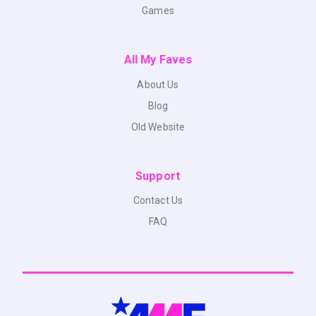
Games
All My Faves
About Us
Blog
Old Website
Support
Contact Us
FAQ