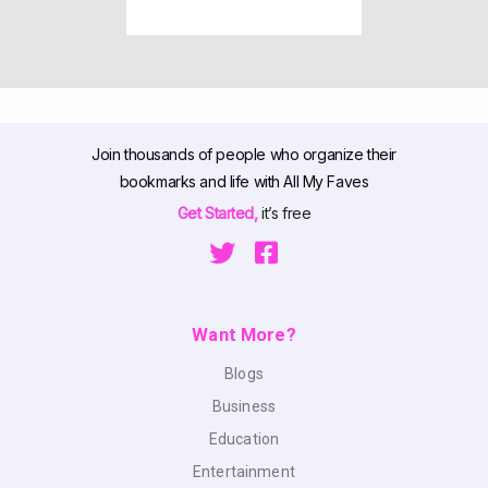
Join thousands of people who organize their
bookmarks and life with All My Faves
Get Started,
it’s free
Want More?
Blogs
Business
Education
Entertainment