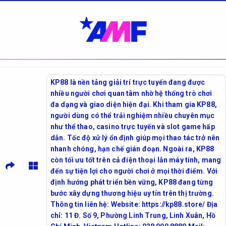
KP88 là nền tảng giải trí trực tuyến đang được
nhiều người chơi quan tâm nhờ hệ thống trò chơi
đa dạng và giao diện hiện đại. Khi tham gia KP88,
người dùng có thể trải nghiệm nhiều chuyên mục
như thể thao, casino trực tuyến và slot game hấp
dẫn. Tốc độ xử lý ổn định giúp mọi thao tác trở nên
nhanh chóng, hạn chế gián đoạn. Ngoài ra, KP88
còn tối ưu tốt trên cả điện thoại lẫn máy tính, mang
đến sự tiện lợi cho người chơi ở mọi thời điểm. Với
định hướng phát triển bền vững, KP88 đang từng
bước xây dựng thương hiệu uy tín trên thị trường.
Thông tin liên hệ: Website: https://kp88.store/ Địa
chỉ: 11 Đ. Số 9, Phường Linh Trung, Linh Xuân, Hồ