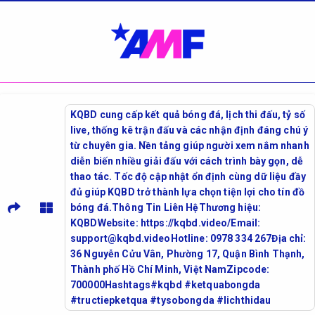
KQBD cung cấp kết quả bóng đá, lịch thi đấu, tỷ số
live, thống kê trận đấu và các nhận định đáng chú ý
từ chuyên gia. Nền tảng giúp người xem nắm nhanh
diễn biến nhiều giải đấu với cách trình bày gọn, dễ
thao tác. Tốc độ cập nhật ổn định cùng dữ liệu đầy
đủ giúp KQBD trở thành lựa chọn tiện lợi cho tín đồ
bóng đá.Thông Tin Liên HệThương hiệu:
KQBDWebsite: https://kqbd.video/Email:
support@kqbd.videoHotline: 0978 334 267Địa chỉ:
36 Nguyễn Cửu Vân, Phường 17, Quận Bình Thạnh,
Thành phố Hồ Chí Minh, Việt NamZipcode:
700000Hashtags#kqbd #ketquabongda
#tructiepketqua #tysobongda #lichthidau