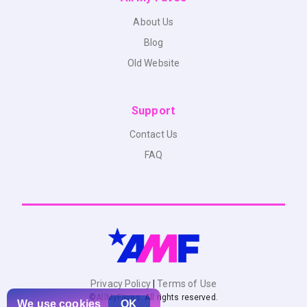
About Us
Blog
Old Website
Support
Contact Us
FAQ
Privacy Policy
|
Terms of Use
©
AllMyFaves
. All rights reserved.
We use
cookies
OK