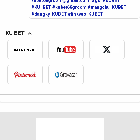
kubet68grcom@gmail.comTags: #KUBET
#KU_BET #kubet68grcom #trangchu_KUBET
#dangky_KUBET #linkvao_KUBET
KU BET