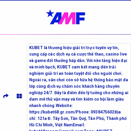
KUBET là thương hiệu giải trí trực tuyến uy tín,
cung cấp các dịch vụ cá cược thể thao, casino live
và game đổi thưởng hấp dẫn. Với nền tảng hiện đại
và minh bạch, KUBET cam kết mang đến trải
nghiệm giải trí an toàn tuyệt đối cho người chơi.
Ngoài ra, sân chơi còn sở hữu hệ thống bảo mật đa
lớp cùng dịch vụ chăm sóc khách hàng chuyên
nghiệp 24/7. Đây là điểm đến lý tưởng cho những ai
đam mê thử vận may và tìm kiếm cơ hội làm giàu
nhanh chóng.Website:
https://kubet68.gr.com/Phone: 0938475602Địa
chỉ: 121a Đ. Tây Sơn, Tân Quý, Tân Phú, Thành phố
Hồ Chí Minh, Việt NamEmail: