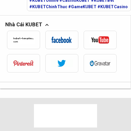
#KUBETOnline #CasinoKUBET #KUBETBet
#KUBETChinhThuc #GameKUBET #KUBETCasino
Nhà Cái KUBET