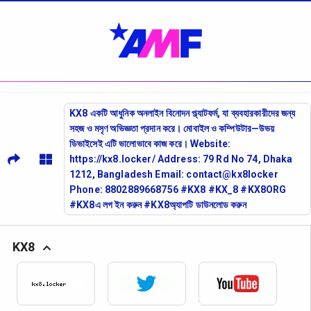
KX8 একটি আধুনিক অনলাইন বিনোদন প্ল্যাটফর্ম, যা ব্যবহারকারীদের জন্য
সহজ ও মসৃণ অভিজ্ঞতা প্রদান করে। মোবাইল ও কম্পিউটার—উভয়
ডিভাইসেই এটি ভালোভাবে কাজ করে। Website:
https://kx8.locker/ Address: 79 Rd No 74, Dhaka
1212, Bangladesh Email: contact@kx8locker
Phone: 8802889668756 #KX8 #KX_8 #KX8ORG
#KX8এ লগ ইন করুন #KX8অ্যাপটি ডাউনলোড করুন
KX8