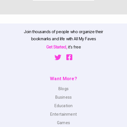
Join thousands of people who organize their
bookmarks and life with All My Faves
Get Started,
it’s free
Want More?
Blogs
Business
Education
Entertainment
Games