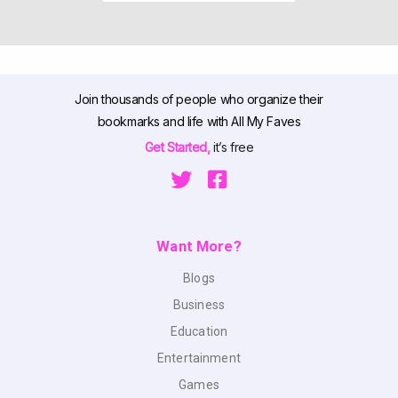
Join thousands of people who organize their
bookmarks and life with All My Faves
Get Started,
it’s free
Want More?
Blogs
Business
Education
Entertainment
Games