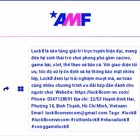
Luck8 là nền tảng giải trí trực tuyến hiện đại, mang
đến hệ sinh thái trò chơi phong phú gồm casino,
game bài, slot, thể thao và bắn cá. Với giao diện tối
ưu, tốc độ xử lý ổn định và hệ thống bảo mật nhiều
lớp, Luck8 đem lại trải nghiệm mượt mà, an toàn
cùng nhiều chương trình ưu đãi hấp dẫn dành cho
người chơi. Website: https://luck8com-vn.com/
Phone: 0347128591 Địa chỉ: 22/53 Huỳnh Đình Hai,
Phường 14, Bình Thạnh, Hồ Chí Minh, Vietnam
Email: luck8comvncom@gmail.com Tags: #luck8
#luck8comvncom #ruttienluck8 #nhacailuck8
#conggameluck8