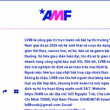
LV88 là cổng giải trí trực tuyến nổi bật tại thị trường 
Nam giai đoạn 2026 với hệ sinh thái cá cược đa dạn
gồm thể thao, casino live, nổ hũ, bắn cá và game bài
thưởng. Sở hữu giao diện hiện đại, tốc độ xử lý giao 
nhanh cùng công nghệ bảo mật SSL 256-bit, LV88 
đến trải nghiệm ổn định và an toàn trên mọi thiết bị.
Ngoài việc liên tục cập nhật link truy cập chính thức
không bị chặn, LV88 còn thu hút người chơi bằng hà
loạt ưu đãi hấp dẫn, chương trình hoàn trả mỗi ngày
dịch vụ hỗ trợ hoạt động xuyên suốt 24/7. Website:
https://lv88.co.uk/ Địa chỉ: 633 Nguyễn Trãi, Chợ Lớn
Chí Minh 70000, Việt Nam Phone: 0364598745 Email
lv88couk@gmail.com Social: