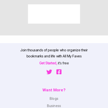
Join thousands of people who organize their
bookmarks and life with All My Faves
Get Started,
it’s free
Want More?
Blogs
Business