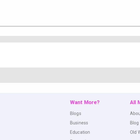
Want More?
All
Blogs
Abou
Business
Blog
Education
Old 