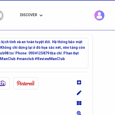
keyboard_arrow_down
DISCOVER
kịch tính và an toàn tuyệt đối. Hệ thống bảo mật
 Không chỉ dừng lại ở đồ họa sắc nét, nền tảng còn
club98.to/ Phone: 0934125879 Địa chỉ: Phan Đạt
: #ManClub #manclub #ReviewManClub