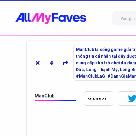
Google 
ManClub là cổng game giải trí
thông tin cá nhân tại đây đượ
cung cấp kho trò chơi đa dạng
Đức, Long Thạnh Mỹ, Long B
#ManClubLaGi #DanhGiaMan
ManClub