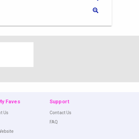
 My Faves
Support
t Us
Contact Us
FAQ
Website