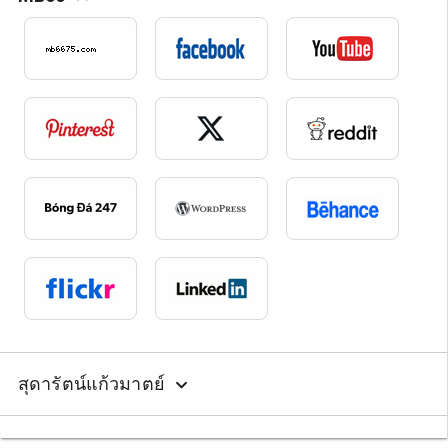
สุดารัตน์แก้วมาตย์