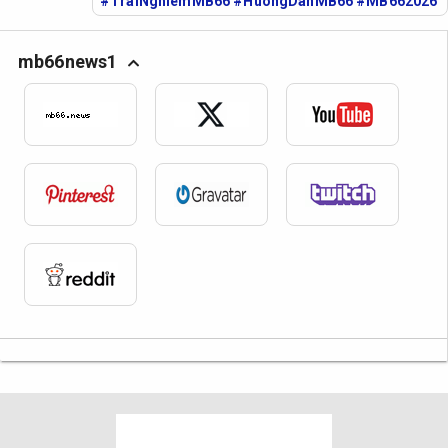
#TraiNghiemMB66 #HuongDanMB66 #MB662026
mb66news1