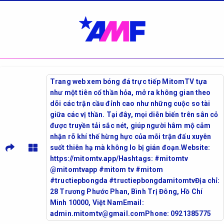
Trang web xem bóng đá trực tiếp MitomTV tựa
như một tiên cổ thần hỏa, mở ra không gian theo
dõi các trận cầu đỉnh cao như những cuộc so tài
giữa các vị thần. Tại đây, mọi diễn biến trên sân cỏ
được truyền tải sắc nét, giúp người hâm mộ cảm
nhận rõ khí thế hừng hực của mỗi trận đấu xuyên
suốt thiên hạ mà không lo bị gián đoạn.Website:
https://mitomtv.app/Hashtags: #mitomtv
@mitomtvapp #mitom tv #mitom
#tructiepbongda #tructiepbongdamitomtvĐịa chỉ:
28 Trương Phước Phan, Bình Trị Đông, Hồ Chí
Minh 10000, Việt NamEmail:
admin.mitomtv@gmail.comPhone: 0921385775