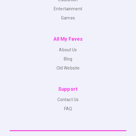
Entertainment
Games
All My Faves
About Us
Blog
Old Website
Support
Contact Us
FAQ