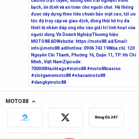
casino trực tuyến, hướng đến trải nghiệm minh
bạch, ổn định và an toàn cho người chơi. Hệ thống
được xây dựng theo tiêu chuẩn bảo mật cao, tối ưu
tốc độ truy cập và giao dịch, đồng thời hỗ trợ đa
thiết bị nhằm đáp ứng nhu cầu giải trí linh hoạt của
người dùng.Về Doanh NghiệpThương hiệu:
MOTO88 ADWebsite: https://moto88.ad/Email:
info@moto88.adHotline: 0906 742 198Địa chỉ: 120
Nguyễn Chí Thanh, Phường 16, Quận 11, TP. Hồ Chí
Minh, Việt NamZipcode:
700000Hashtags#moto88 #moto88casino
#slotgamemoto88 #nhacaimoto88
#dangkymoto88
MOTO88