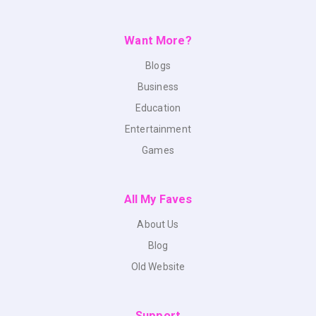
Want More?
Blogs
Business
Education
Entertainment
Games
All My Faves
About Us
Blog
Old Website
Support