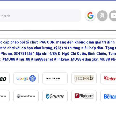
Search
c cấp phép bởi tổ chức PAGCOR, mang đến không gian giải trí đỉnh c
ò chơi với đồ họa chất lượng, tỷ lệ trả thưởng siêu hấp dẫn. Tặng
/ Phone: 0347812651 Địa chỉ: 4/8A Đ. Ngô Chí Quốc, Bình Chiểu, Tam
: #MU88 #mu_88 #mu88senet #linkvao_MU88 #dangky_MU88 #l