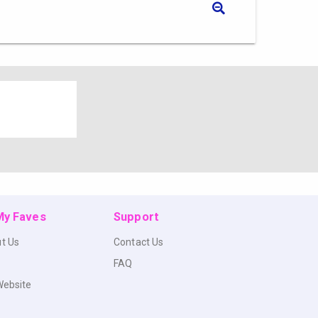
 My Faves
Support
t Us
Contact Us
FAQ
Website