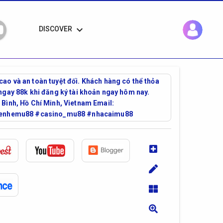
keyboard_arrow_down
DISCOVER
ao và an toàn tuyệt đối. Khách hàng có thể thỏa
 ngay 88k khi đăng ký tài khoản ngay hôm nay.
 Bình, Hồ Chí Minh, Vietnam Email:
ienhemu88 #casino_mu88 #nhacaimu88