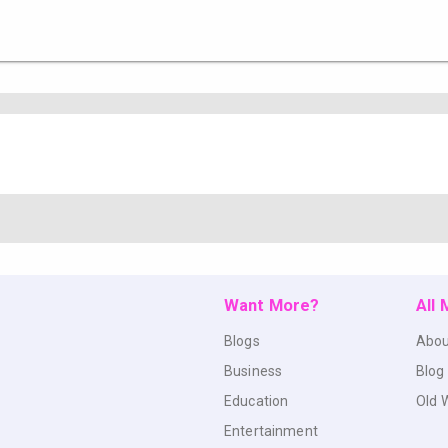
Want More?
All
Blogs
Abou
Business
Blog
Education
Old 
Entertainment