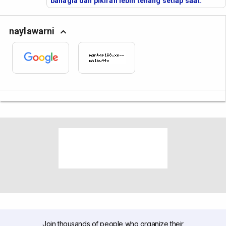
bahagia dan pikiran lebih tenang setiap saat.
naylawarni
Join thousands of people who organize their