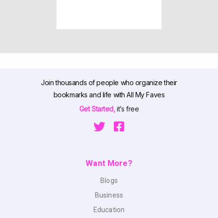
Join thousands of people who organize their
bookmarks and life with All My Faves
Get Started,
it’s free
Want More?
Blogs
Business
Education