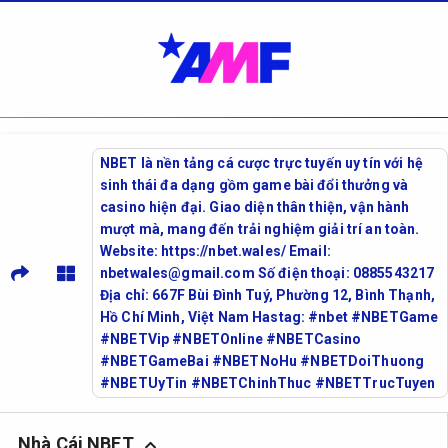
NBET là nền tảng cá cược trực tuyến uy tín với hệ
sinh thái đa dạng gồm game bài đổi thưởng và
casino hiện đại. Giao diện thân thiện, vận hành
mượt mà, mang đến trải nghiệm giải trí an toàn.
Website: https://nbet.wales/ Email:
nbetwales@gmail.com Số điện thoại: 0885543217
Địa chỉ: 667F Bùi Đình Tuý, Phường 12, Bình Thạnh,
Hồ Chí Minh, Việt Nam Hastag: #nbet #NBETGame
#NBETVip #NBETOnline #NBETCasino
#NBETGameBai #NBETNoHu #NBETDoiThuong
#NBETUyTin #NBETChinhThuc #NBETTrucTuyen
Nhà Cái NBET