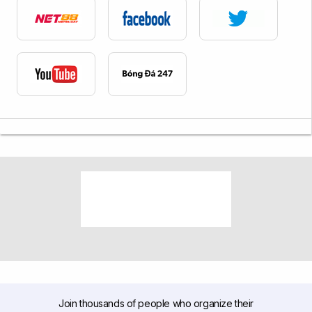
Join thousands of people who organize their