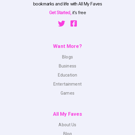
bookmarks and life with All My Faves
Get Started,
it’s free
Want More?
Blogs
Business
Education
Entertainment
Games
All My Faves
About Us
Blog